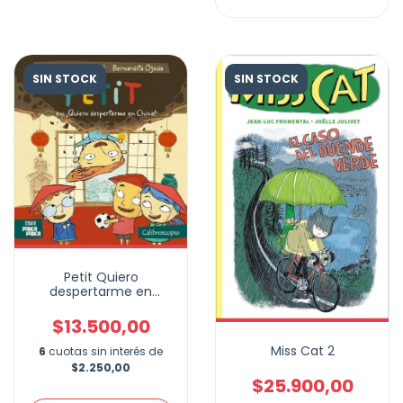
SIN STOCK
SIN STOCK
Petit Quiero
despertarme en
China!
$13.500,00
Miss Cat 2
6
cuotas sin interés de
$2.250,00
$25.900,00