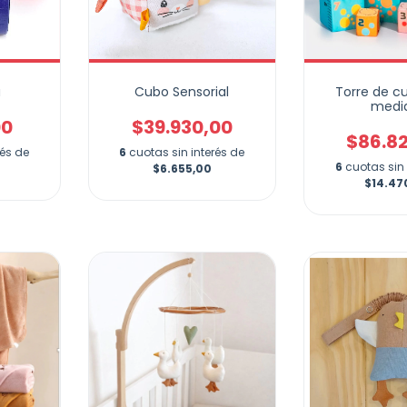
a
Cubo Sensorial
Torre de c
medi
00
$39.930,00
$86.8
rés de
6
cuotas sin interés de
6
cuotas sin 
$6.655,00
$14.47