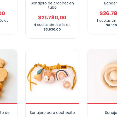
Sonajero de crochet en
Bander
tubo
00
$36.7
$21.780,00
rés de
6
cuotas sin 
6
cuotas sin interés de
$6.13
$3.630,00
ito de
Sonajero para cochecito
Sonaja