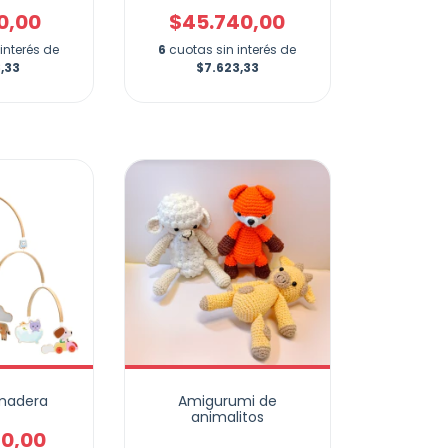
10,00
$45.740,00
interés de
6
cuotas sin interés de
,33
$7.623,33
 madera
Amigurumi de
animalitos
70,00