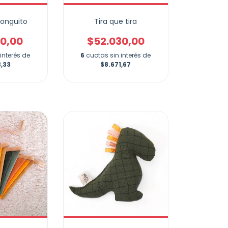
honguito
Tira que tira
40,00
$52.030,00
interés de
6
cuotas sin interés de
3,33
$8.671,67