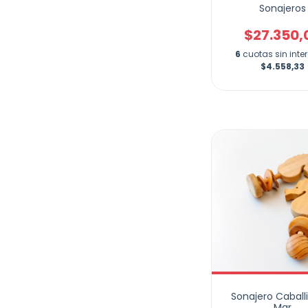
Sonajeros
$27.350,
6
cuotas sin inte
$4.558,33
Sonajero Caball
Mar