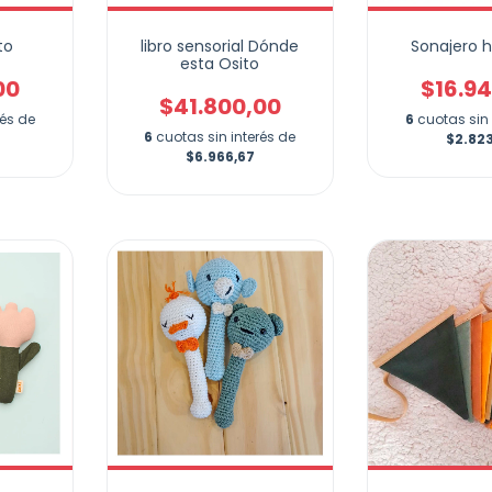
to
libro sensorial Dónde
Sonajero 
esta Osito
00
$16.9
$41.800,00
rés de
6
cuotas sin 
6
cuotas sin interés de
$2.82
$6.966,67