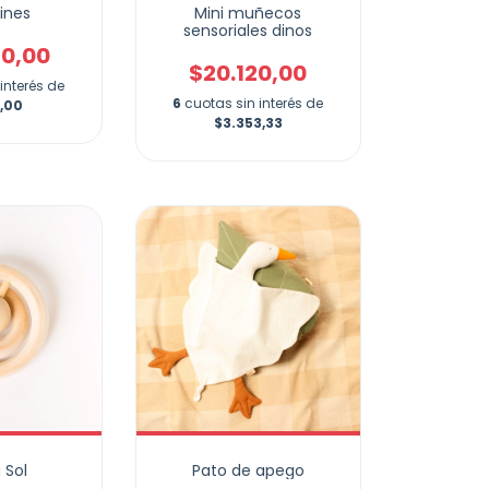
ines
Mini muñecos
sensoriales dinos
80,00
$20.120,00
interés de
6
cuotas sin interés de
0,00
$3.353,33
 Sol
Pato de apego