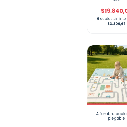
$19.840,
6
cuotas sin inte
$3.306,67
Alfombra acol
plegable