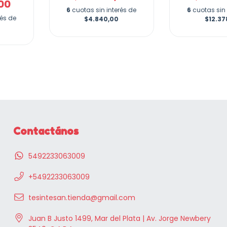
00
6
cuotas sin interés de
6
cuotas sin 
rés de
$4.840,00
$12.37
Contactános
5492233063009
+5492233063009
tesintesan.tienda@gmail.com
Juan B Justo 1499, Mar del Plata | Av. Jorge Newbery