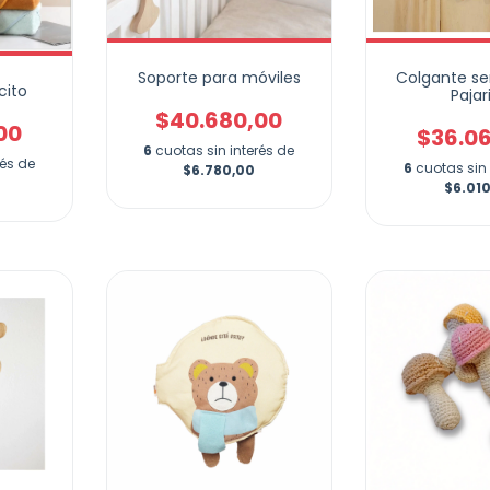
Soporte para móviles
Colgante se
cito
Pajar
$40.680,00
00
$36.0
6
cuotas sin interés de
rés de
6
cuotas sin 
$6.780,00
$6.01