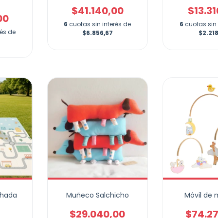
$41.140,00
$13.3
00
6
cuotas sin interés de
6
cuotas sin 
rés de
$6.856,67
$2.218
chada
Muñeco Salchicho
Móvil de
$29.040,00
$74.2